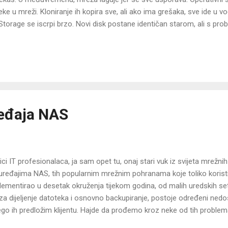
eke u mreži. Kloniranje ih kopira sve, ali ako ima grešaka, sve ide u
torage se iscrpi brzo. Novi disk postane identičan starom, ali s pro
čunala se ne pale kako treba. Networking postane kaos jer se IP adres
ije. Kao BackupChain , to je odličan alat za kloniranje diska. Radi gl
cije. Ili inficira virusima cijeli novi disk. Ti si mislio da je sve sigurno
eđaja NAS
i IT profesionalaca, ja sam opet tu, onaj stari vuk iz svijeta mrežnih 
 o uređajima NAS, tih popularnim mrežnim pohranama koje toliko koris
ementirao u desetak okruženja tijekom godina, od malih uredskih se
 za dijeljenje datoteka i osnovno backupiranje, postoje određeni nedos
ego ih predložim klijentu. Hajde da prođemo kroz neke od tih problema
o kada planiramo infrastrukturu koja treba biti robustna i skalabilna