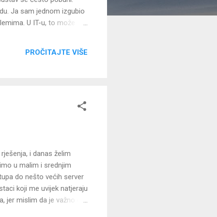
 vodu. Ja sam jednom izgubio
blemima. U IT-u, to može
e sukobljavaju. Ja uvijek
atko, bez tih glavoboljama.
PROČITAJTE VIŠE
? Ne uv...
rješenja, i danas želim
timo u malim i srednjim
tupa do nešto većih server
taci koji me uvijek natjeraju
, jer mislim da je važno da
. Prvo, hajde da pričamo o