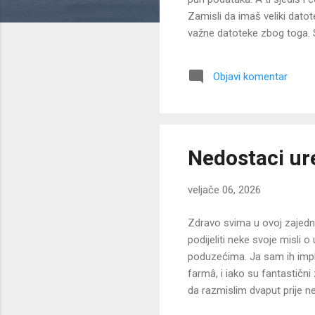
Zamisli da imaš veliki datot
važne datoteke zbog toga. S
poremetiti cijeli sustav. Ra
kažem, bolje je nešto pametn
Objavi komentar
Ponekad kloniranje uništi parti
Nedostaci ur
veljače 06, 2026
Zdravo svima u ovoj zajednic
podijeliti neke svoje misli
poduzećima. Ja sam ih impl
farmâ, i iako su fantastični
da razmislim dvaput prije n
ih svi imamo na umu, posebn