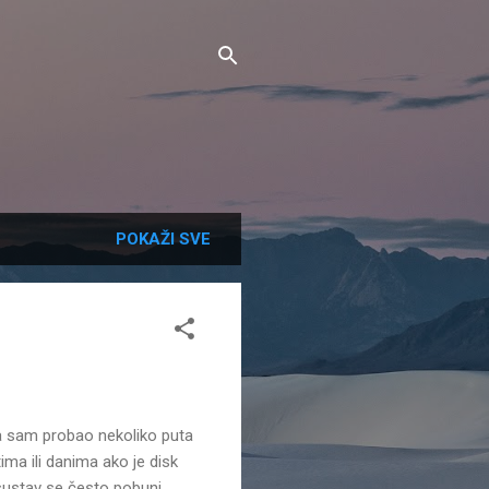
POKAŽI SVE
. Ja sam probao nekoliko puta
ima ili danima ako je disk
sustav se često pobuni.