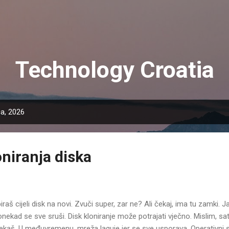
Preskoči na glavni sadržaj
Technology Croatia
ča, 2026
niranja diska
opiraš cijeli disk na novi. Zvuči super, zar ne? Ali čekaj, ima tu zamki
nekad se sve sruši. Disk kloniranje može potrajati vječno. Mislim, sat
 čekaš. U međuvremenu, mreža laguje jer se sve usporava. Operativni 