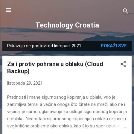
Preskoči na glavni sadržaj
Technology Croatia
Prikazuju se postovi od listopad, 2021
POKAŽI SVE
P
o
Za i protiv pohrane u oblaku (Cloud
s
Backup)
t
o
listopada 29, 2021
v
i
Prednosti i mane sigurnosnog kopiranja u oblaku vrlo je
zanimljiva tema, a većina onoga što čitate na mreži, ako ne i
većina, je samo oglašavanje za usluge sigurnosnog kopiranja
u oblaku. Nedostaci sigurnosnog kopiranja u oblaku uključuju
sve kritične probleme oko oblaka, kao što su spor oporavak,
zaključavanje davatelja usluga, mnogo veći trošak od