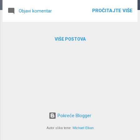
samostalnog hostinga u mnogim slučajevima i problemi sa
PROČITAJTE VIŠE
Objavi komentar
sigurnošću u oblaku. U ovom ćemo postu sažeti prednosti
sigurnosnog kopiranja u oblaku, pogledajte gornji članak za
popis nedostataka. Prednost #1: Geografska diversifikacija
Riječ diversifikacija često se koristi u odnosu na strategije
VIŠE POSTOVA
financijskih ulaganja, a opća preporuka je "ne stavljajte sva
jaja u jednu košaru". Ne znam za tebe, ali uvijek stavim sva
jaja u frižider, na jednom mjestu, da saznam koliko jaja imam.
Prelako je zaboraviti ...
Pokreće Blogger
Autor slika teme:
Michael Elkan