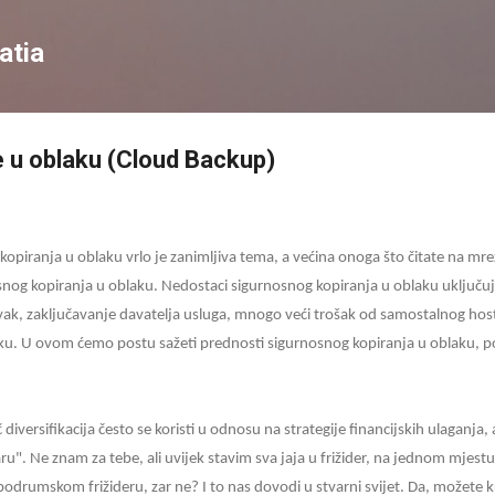
Preskoči na glavni sadržaj
atia
e u oblaku (Cloud Backup)
opiranja u oblaku vrlo je zanimljiva tema, a većina onoga što čitate na mrež
snog kopiranja u oblaku. Nedostaci sigurnosnog kopiranja u oblaku uključuj
vak, zaključavanje davatelja usluga, mnogo veći trošak od samostalnog hos
ku. U ovom ćemo postu sažeti prednosti sigurnosnog kopiranja u oblaku, po
č diversifikacija često se koristi u odnosu na strategije financijskih ulaganja
aru". Ne znam za tebe, ali uvijek stavim sva jaja u frižider, na jednom mjest
u podrumskom frižideru, zar ne? I to nas dovodi u stvarni svijet. Da, možete 