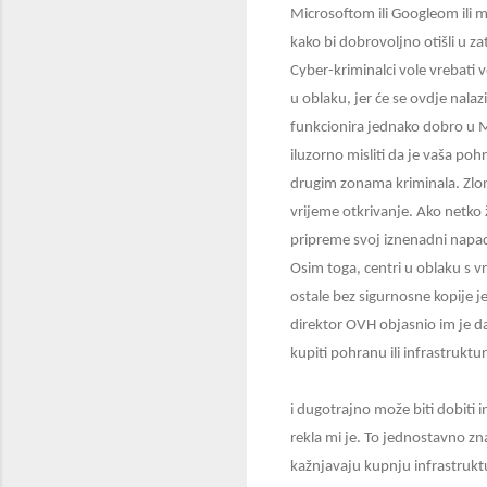
Microsoftom ili Googleom ili mj
kako bi dobrovoljno otišli u z
Cyber-kriminalci vole vrebati 
u oblaku, jer će se ovdje nala
funkcionira jednako dobro u M
iluzorno misliti da je vaša poh
drugim zonama kriminala. Zlona
vrijeme otkrivanje. Ako netko 
pripreme svoj iznenadni napa
Osim toga, centri u oblaku s 
ostale bez sigurnosne kopije je
direktor OVH objasnio im je da
kupiti pohranu ili infrastruktu
i dugotrajno može biti dobiti i
rekla mi je. To jednostavno zn
kažnjavaju kupnju infrastruk