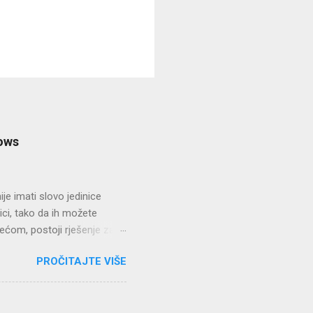
dows
dnije imati slovo jedinice
ici, tako da ih možete
ećom, postoji rješenje za
ste FTP stranice montirali
PROČITAJTE VIŠE
orite novi profil za web
irati pogon B: na
čko ime i lozinka. Montiranje