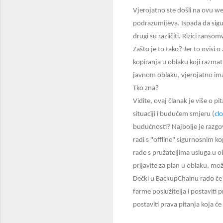
Vjerojatno ste došli na ovu web
podrazumijeva. Ispada da sigurn
drugi su različiti. Rizici rans
Zašto je to tako? Jer to ovisi 
kopiranja u oblaku koji razmatr
javnom oblaku, vjerojatno ima n
Tko zna?
Vidite, ovaj članak je više o 
situaciji i budućem smjeru (
cl
budućnosti? Najbolje je razgo
radi s "offline" sigurnosnim ko
rade s pružateljima usluga u ob
prijavite za plan u oblaku, mož
Dečki u BackupChainu rado će 
farme poslužitelja i postaviti
postaviti prava pitanja koja 