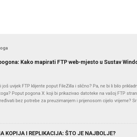
loga
pogona: Kako mapirati FTP web-mjesto u Sustav Win
li još uvijek FTP klijente poput FileZilla i slično? Pa, ne bi li bilo prikla
oga? Poput pogona X: koji bi prikazivao datoteke na vašoj FTP stran
ređivati bez potrebe za preuzimanjem i prijenosom cijelo vrijeme? Sr
blem! Mapiranje FTP web-mjesta kao pogona u sustavu Windows Da bi
 pogon u sustavu Windows, prvo preuzmite alat DriveMaker. Zatim stv
ao što je gore prikazano. Gore navedene postavke pokazuju kako map
FTP mjesto. Sve što trebate unijeti je adresa, broj priključka, korisni
 KOPIJA I REPLIKACIJA: ŠTO JE NAJBOLJE?