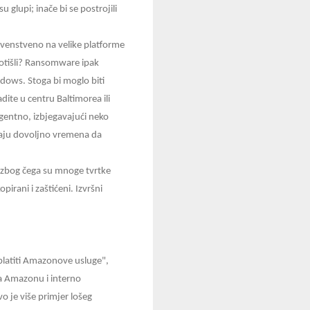
 glupi; inače bi se postrojili
prvenstveno na velike platforme
i otišli? Ransomware ipak
dows. Stoga bi moglo biti
dite u centru Baltimorea ili
igentno, izbjegavajući neko
imaju dovoljno vremena da
 zbog čega su mnoge tvrtke
irani i zaštićeni. Izvršni
i platiti Amazonove usluge",
ga Amazonu i interno
 je više primjer lošeg