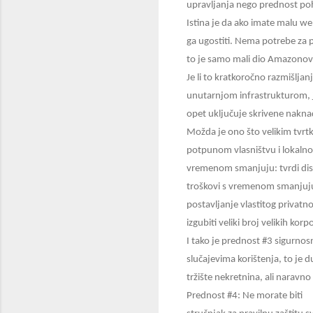
upravljanja nego prednost poh
Istina je da ako imate malu web
ga ugostiti. Nema potrebe za p
to je samo mali dio Amazonovi
Je li to kratkoročno razmišlja
unutarnjom infrastrukturom, je
opet uključuje skrivene naknad
Možda je ono što velikim tvrtka
potpunom vlasništvu i lokalno. 
vremenom smanjuju: tvrdi disko
troškovi s vremenom smanjuju. 
postavljanje vlastitog privatno
izgubiti veliki broj velikih kor
I tako je prednost #3 sigurnos
slučajevima korištenja, to je d
tržište nekretnina, ali naravn
Prednost #4: Ne morate biti