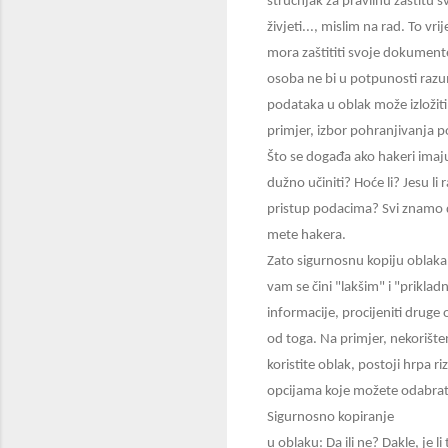
stručnjak za pravilnu zaštitu s
živjeti..., mislim na rad. To vr
mora zaštititi svoje dokumente
osoba ne bi u potpunosti razu
podataka u oblak može izložiti 
primjer, izbor pohranjivanja p
Što se događa ako hakeri imaju
dužno učiniti? Hoće li? Jesu li
pristup podacima? Svi znamo d
mete hakera.
Zato sigurnosnu kopiju oblaka v
vam se čini "lakšim" i "prikla
informacije, procijeniti druge o
od toga. Na primjer, nekorištenj
koristite oblak, postoji hrpa riz
opcijama koje možete odabrat
Sigurnosno kopiranje
u oblaku: Da ili ne? Dakle, je l