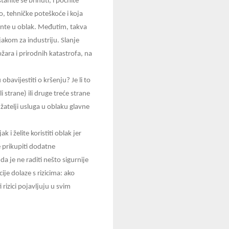
anite se brinuti, i počnite
mo, tehničke poteškoće i koja
mente u oblak. Međutim, takva
akom za industriju. Slanje
ožara i prirodnih katastrofa, na
bavijestiti o kršenju? Je li to
i strane) ili druge treće strane
atelji usluga u oblaku glavne
 i želite koristiti oblak jer
e prikupiti dodatne
da je ne raditi nešto sigurnije
ije dolaze s rizicima: ako
i rizici pojavljuju u svim