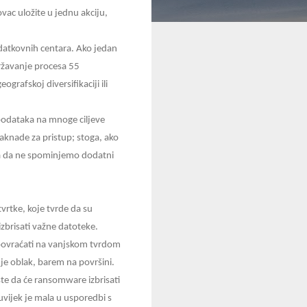
vac uložite u jednu akciju,
odatkovnih centara. Ako jedan
održavanje procesa 55
rafskoj diversifikaciji ili
 podataka na mnoge ciljeve
aknade za pristup; stoga, ako
i, a da ne spominjemo dodatni
vrtke, koje tvrde da su
izbrisati važne datoteke.
e povraćati na vanjskom tvrdom
je oblak, barem na površini.
ste da će ransomware izbrisati
 uvijek je mala u usporedbi s