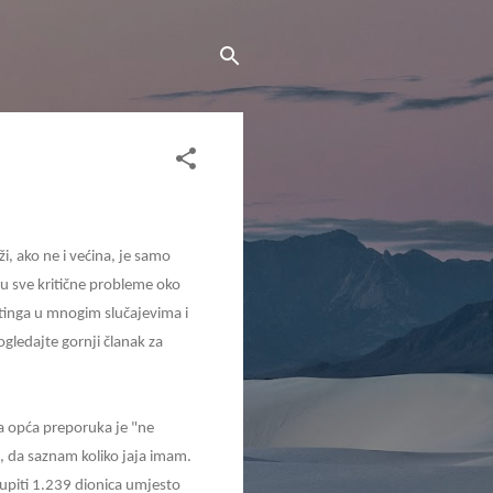
i, ako ne i većina, je samo
u sve kritične probleme oko
tinga u mnogim slučajevima i
gledajte gornji članak za
, a opća preporuka je "ne
u, da saznam koliko jaja imam.
kupiti 1.239 dionica umjesto