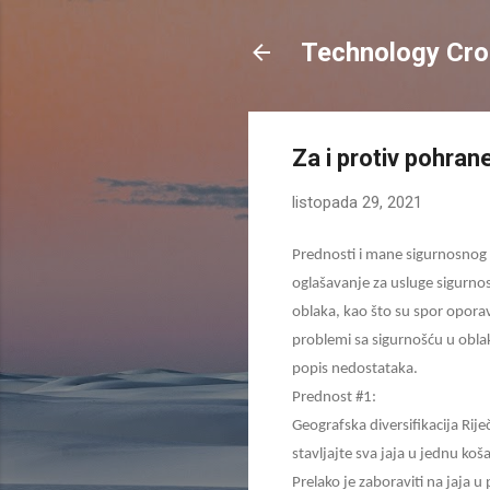
Technology Cro
Za i protiv pohran
listopada 29, 2021
Prednosti i mane sigurnosnog k
oglašavanje za usluge sigurno
oblaka, kao što su spor opora
problemi sa sigurnošću u obla
popis nedostataka.
Prednost #1:
Geografska diversifikacija Rije
stavljajte sva jaja u jednu koš
Prelako je zaboraviti na jaja 