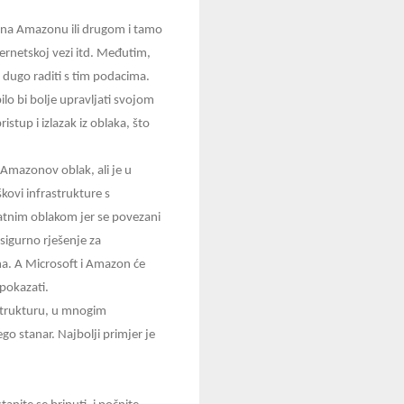
roj na Amazonu ili drugom i tamo
ternetskoj vezi itd. Međutim,
 dugo raditi s tim podacima.
ilo bi bolje upravljati svojom
tup i izlazak iz oblaka, što
i Amazonov oblak, ali je u
kovi infrastrukture s
vatnim oblakom jer se povezani
sigurno rješenje za
ima. A Microsoft i Amazon će
 pokazati.
rastrukturu, u mnogim
ego stanar. Najbolji primjer je