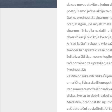
da sav novac stavite u jednu d
postoji samo jedna akcija za p
Dakle, prednost #1 sigurnosne
od njih izgori, još uvijek imate
sigurnosnih kopija na daljinu. 
diversifikaciji bilo koje lokaci
A "rad košta", rekao je vrlo v
također bi naprezalo vaše posl
želite izvršiti sigurnosne kop
rad potreban za upravljanje i
Prednost #2:
Zaštita od lokalnih rizika Čuj
američke, švicarske ili europsk
Ransomware može izbrisati vaše
disku. Sve su to dobri razlozi
Međutim, prednost #2 sigurnosn
vaš datotečni poslužitelj. Ali 