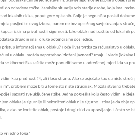
vojih podataka Čini se jednostavnim. Stavite sigurnosne kopije u oblak i prest
ijedi do određene točke. Zamislite situaciju vrlo starije osobe, koja ima, reci
 od lokalnih rizika, poput gore opisanih. Bolje je nego ništa poslati doku
mjela posljedice ovog izbora, barem ne bez opsežnog savjetovanja s stručnj
kupca rizicima privatnosti i sigurnosti. Iako oblak nudi zaštitu od lokalnih p
odataka drugdje ima i druge potencijalne posljedice.
 pristup informacijama u oblaku? Hoće li vas tvrtka za računalstvo u oblaku o
 računi u oblaku možda nepotrebno izloženi javnosti? Imaju li vlade (lokalne il
a se kibernetička zaštita može ponuditi samo u određenoj mjeri i da su pruž
idim kao prednost #4, ali i lošu stranu. Ako se osjećate kao da niste stručnjak
dnijim", problem može biti u tome što niste stručnjak. Možda stvarno trebat
pcije i saznati sve uključene rizike. Jedna pogreška koju često vidim je ideja 
em oblaka je sigurnije ili nekorišteti oblak nije sigurno. Istina je da obje opc
ika, a ako ne koristite oblak, postoje i drugi rizici za upravljanje. I često se ist
i.
i to vrijedno toga?