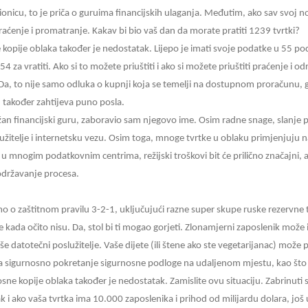
ionicu, to je priča o guruima financijskih ulaganja. Međutim, ako sav svoj no
raćenje i promatranje. Kakav bi bio vaš dan da morate pratiti 1239 tvrtki?
 kopije oblaka također je nedostatak. Lijepo je imati svoje podatke u 55 p
 54 za vratiti. Ako si to možete priuštiti i ako si možete priuštiti praćenje i 
Da, to nije samo odluka o kupnji koja se temelji na dostupnom proračunu, geog
je, također zahtijeva puno posla.
ažan financijski guru, zaboravio sam njegovo ime. Osim radne snage, slanje
užitelje i internetsku vezu. Osim toga, mnoge tvrtke u oblaku primjenjuju n
ije u mnogim podatkovnim centrima, režijski troškovi bit će prilično značajn
 održavanje procesa.
emo o zaštitnom pravilu 3-2-1, uključujući razne super skupe ruske rezervne t
e kada očito nisu. Da, stol bi ti mogao gorjeti. Zlonamjerni zaposlenik može 
 datotečni poslužitelje. Vaše dijete (ili štene ako ste vegetarijanac) mož
 za sigurnosno pokretanje sigurnosne podloge na udaljenom mjestu, kao što 
e kopije oblaka također je nedostatak. Zamislite ovu situaciju. Zabrinuti 
čak i ako vaša tvrtka ima 10.000 zaposlenika i prihod od milijardu dolara, još