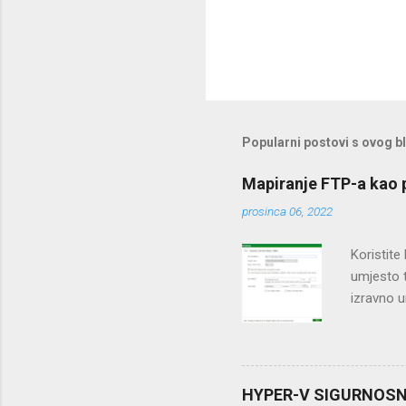
Popularni postovi s ovog b
Mapiranje FTP-a kao 
prosinca 06, 2022
Koristite 
umjesto t
izravno u
ovaj pro
kao pravi
mjesto k
određeno 
HYPER-V SIGURNOSNA