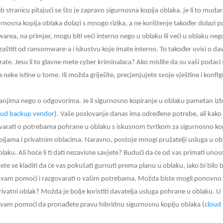
 stranicu pitajući se što je zapravo sigurnosna kopija oblaka, je li to mudar i
osna kopija oblaka dolazi s mnogo rizika, a ne korištenje također dolazi puno 
omwarea, na primjer, mogu biti veći interno nego u oblaku ili veći u oblaku neg
o zaštiti od ransomware-a i iskustvu koje imate interno. To također ovisi o d
ate. Jesu li to glavne mete cyber kriminalaca? Ako mislite da su vaši podaci 
eke istine u tome. Ili možda griješite, precjenjujete svoje vještine i konfig
pitanjima nego o odgovorima. Je li sigurnosno kopiranje u oblaku pametan izb
oud backup vendor
). Vaše poslovanje danas ima određene potrebe, ali kako ć
varati o potrebama pohrane u oblaku s iskusnom tvrtkom za sigurnosno kop
pijama i privatnim oblacima. Naravno, postoje mnogi pružatelji usluga u obla
laku. Ali hoće li ti dati nezavisne savjete? Budući da će od vas primati uno
ete se kladiti da će vas pokušati gurnuti prema planu u oblaku, iako bi bilo bo
vam pomoći i razgovarati o vašim potrebama. Možda biste mogli ponovno ko
 privatni oblak? Možda je bolje koristiti davatelja usluga pohrane u oblaku.
će vam pomoći da pronađete pravu hibridnu sigurnosnu kopiju oblaka (
cloud