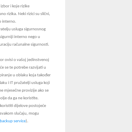
zbor i koje rizike
rizika. Neki rizici su slični,
o interno.
avatelju usluga sigurnosnog
sigurniji interno nego u
uraciju računalne sigurnosti.
or ovisi o vašoj jedinstvenoj
e se te potrebe razvijati u
iranje u oblaku koja također
ku i IT pružatelji usluga koji
sne mjesečne provizije ako se
lje da ga ne koristite.
ristiti dijelove postojeće
 U svakom slučaju, mogu
 backup service
).