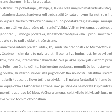
rane sigurnosnih kopija u oblaku.
 stranicu za pokretanje, jeftinije je, lakše i brže unajmiti mali virtualni st
ružanjem skupog hardvera koji treba raditi 24 sata dnevno i brinuti se o in
h kupaca. Velike tvrtke obično imaju puno podataka za rješavanje i moraju
nje, a ne pažljivo dugoročno planiranje? Valjda. Velikim tvrtkama, posebno, b
r obrađuju mnogo podataka, što također zahtijeva veliku propusnost za pris
e ako se to radi u oblaku treće strane.
ma treba interni privatni oblak, koji nudi iste prednosti kao Microsoftov il
Osobno mislim da je to najvjerojatniji scenarij za budućnost, jer se svi troš
vi, CPU-ovi, internetske naknade itd. Sve je lakše upravljati vlastitim pri
Prije nego što to učinite, inteligentno poduzeće ponudit će jednostavno i 
g oblaka, ali interno, nudeći iste pogodnosti fleksibilnosti u vlastitim ured
porativnih kupaca. Je li ovo točno predviđanje ili naivna fantazija? Vrijeme će
ne kopije oblaka također loša strana: iako je istina da ne morate kupiti inf
ugoročno zapravo loš izbor. Većinu vremena, isplativije je biti vlasnik kuće n
o sve ovisi o točnim okolnostima.