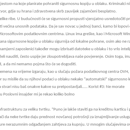
estom na koje planirate pohraniti sigurnosnu kopiju u oblaku. Kriminalci nisu
atvor, gdje su hrana i zdravstvena skrb zauvijek zajamčeni besplatno.
velike ribe. U budućnosti će se sigurnosni propusti vjerojatno usredotočiti 
ziti većina unosnih podataka. Da je sav novac u jednoj banci, kamo bi lopov
icrosoftovim podatkovnim centrima. Linux ima greške, kao i Microsoft Win
rana sigurnosne kopije u oblaku sigurnija od lokalne pohrane, osim ako ne ra
mjerni zaposlenici također mogu izbrisati datoteke u oblaku i to vrlo intel
želi nauditi, često uspije jer zloupotrebljava naše povjerenje. Osim toga, 
d, a da mi nemamo pojma što će se dogoditi.
vremena na vrijeme izgaraju, kao u slučaju požara podatkovnog centra OVH,
r su mislile da su njihovi podaci u oblaku nekako "automatski" sigurnosno kop
 stvari nisu baš onakve kakve su pretpostavljali..... Korist #3: Ne morate
ru Poslovni insajder mi je rekao koliko bolno
nfrastrukturu za veliku tvrtku. "Puno je lakše staviti ga na kreditnu karticu 
ači da neke tvrtke daju prednost novčanoj potrošnji za iznajmljivanje uslu
ture nerazumnim odgađanjem zahtjeva za kupnju. U mnogim slučajevima ovo