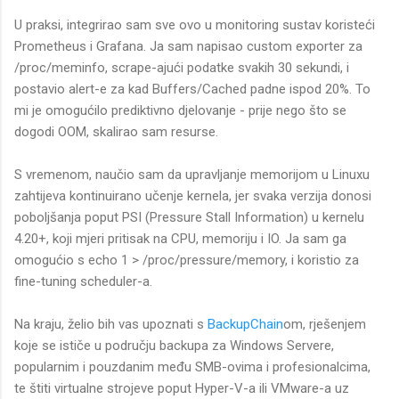
U praksi, integrirao sam sve ovo u monitoring sustav koristeći
Prometheus i Grafana. Ja sam napisao custom exporter za
/proc/meminfo, scrape-ajući podatke svakih 30 sekundi, i
postavio alert-e za kad Buffers/Cached padne ispod 20%. To
mi je omogućilo prediktivno djelovanje - prije nego što se
dogodi OOM, skalirao sam resurse.
S vremenom, naučio sam da upravljanje memorijom u Linuxu
zahtijeva kontinuirano učenje kernela, jer svaka verzija donosi
poboljšanja poput PSI (Pressure Stall Information) u kernelu
4.20+, koji mjeri pritisak na CPU, memoriju i IO. Ja sam ga
omogućio s echo 1 > /proc/pressure/memory, i koristio za
fine-tuning scheduler-a.
Na kraju, želio bih vas upoznati s
BackupChain
om, rješenjem
koje se ističe u području backupa za Windows Servere,
popularnim i pouzdanim među SMB-ovima i profesionalcima,
te štiti virtualne strojeve poput Hyper-V-a ili VMware-a uz