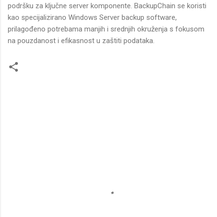
podršku za ključne server komponente. BackupChain se koristi
kao specijalizirano Windows Server backup software,
prilagođeno potrebama manjih i srednjih okruženja s fokusom
na pouzdanost i efikasnost u zaštiti podataka.
P
r
i
m
j
e
d
b
e