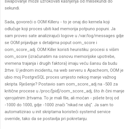
swapovanje može uzrokovati kašnjenja od milisekundi do
sekundi.
Sada, govoreći o OOM Killeru - to je onaj dio kernela koji
odlučuje koji proces ubiti kad memorija potpuno popuni. Ja
sam proveo sate analizirajući logove u /var/log/messages gdje
se OOM prijavljuje s detaljima poput oom_score i
oom_score_adj. OOM Killer koristi heuristiku: procesi s višim
oom_score (izračunatim na osnovu memorijske upotrebe,
vremena trajanja i drugih faktora) imaju veću šansu da budu
žrtve. U jednom incidentu, na web serveru s Apacheom, OOM je
ubio moj PostgreSQL proces umjesto nekog manje važnog
skripta. Rješenje? Postavio sam oom_score_adj na -500 za
kritične procese u /proc/[pid]/oom_score_adj, što ih čini manje
vjerojatnim žrtvama. To je mali file, ali moćan - pišete broj od
-1000 do 1000, gdje -1000 znači "nikad ne ubij". Ja sam to
automatizirao u init skriptama koristeći systemd service
override, tako da se postavlja pri pokretanju.