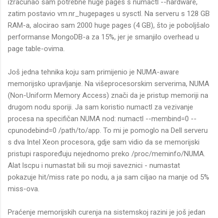
izračunao sam potrebne huge pages s numactl --hardware,
zatim postavio vm.nr_hugepages u sysctl. Na serveru s 128 GB
RAM-a, alocirao sam 2000 huge pages (4 GB), što je poboljšalo
performanse MongoDB-a za 15%, jer je smanjilo overhead u
page table-ovima.
Još jedna tehnika koju sam primijenio je NUMA-aware
memorijsko upravljanje. Na višeprocesorskim serverima, NUMA
(Non-Uniform Memory Access) znači da je pristup memoriji na
drugom nodu sporiji. Ja sam koristio numactl za vezivanje
procesa na specifičan NUMA nod: numactl --membind=0 --
cpunodebind=0 /path/to/app. To mi je pomoglo na Dell serveru
s dva Intel Xeon procesora, gdje sam vidio da se memorijski
pristupi raspoređuju nejednomo preko /proc/meminfo/NUMA.
Alat lscpu i numastat bili su moji saveznici - numastat
pokazuje hit/miss rate po nodu, a ja sam ciljao na manje od 5%
miss-ova.
Praćenje memorijskih curenja na sistemskoj razini je još jedan