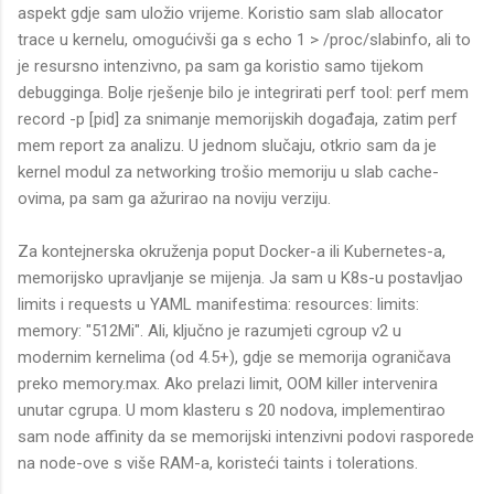
aspekt gdje sam uložio vrijeme. Koristio sam slab allocator
trace u kernelu, omogućivši ga s echo 1 > /proc/slabinfo, ali to
je resursno intenzivno, pa sam ga koristio samo tijekom
debugginga. Bolje rješenje bilo je integrirati perf tool: perf mem
record -p [pid] za snimanje memorijskih događaja, zatim perf
mem report za analizu. U jednom slučaju, otkrio sam da je
kernel modul za networking trošio memoriju u slab cache-
ovima, pa sam ga ažurirao na noviju verziju.
Za kontejnerska okruženja poput Docker-a ili Kubernetes-a,
memorijsko upravljanje se mijenja. Ja sam u K8s-u postavljao
limits i requests u YAML manifestima: resources: limits:
memory: "512Mi". Ali, ključno je razumjeti cgroup v2 u
modernim kernelima (od 4.5+), gdje se memorija ograničava
preko memory.max. Ako prelazi limit, OOM killer intervenira
unutar cgrupa. U mom klasteru s 20 nodova, implementirao
sam node affinity da se memorijski intenzivni podovi rasporede
na node-ove s više RAM-a, koristeći taints i tolerations.