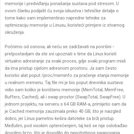
memorije i predviđanju ponašanja sustava pod stresom. U
ovom članku podijelit ću svoja iskustva i tehničke detalje o
tome kako sam implementirao napredne tehnike za
optimizaciju memorije u Linuxu, koristeći primjere iz stvarnog
okruženja.
Počnimo od osnova, ali neću se zadržavati na površini -
pretpostavljam da ste svi upoznati s time da Linux koristi
virtualno adresiranje za svaki proces, gdje svaki program misli
da ima pristup cijelom adresnom prostoru. Ja sam često
koristio alat poput /proc/meminfo za praćenje stanja memorije
u realnom vremenu. Taj file mi je bio poput dnevnika sustava:
vidio sam koliko je korišteno memorije (MemTotal, MemFree,
Buffers, Cached), ali i swap prostor (SwapTotal, SwapFree). U
jednom projektu, na serveru s 64 GB RAM-a, primijetio sam da
je Cached memorija zauzimala preko 40 GB, što je naizgled
dobro, jer Linux pametno kešira datoteke za brži pristup.
Međutim, pod visokim opterećenjem, taj keš se nije oslobađao
dovoljno brzo, što je dovodilo do nepotrebnog swapovanja.