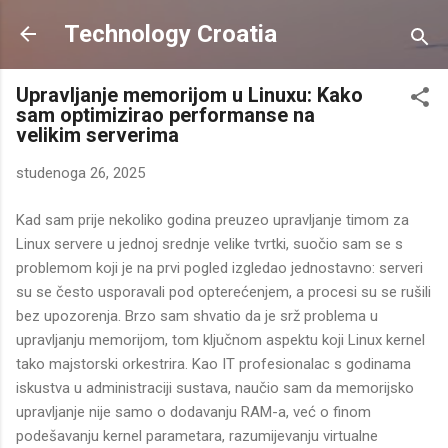
Preskoči na glavni sadržaj
Technology Croatia
Upravljanje memorijom u Linuxu: Kako
sam optimizirao performanse na
velikim serverima
studenoga 26, 2025
Kad sam prije nekoliko godina preuzeo upravljanje timom za
Linux servere u jednoj srednje velike tvrtki, suočio sam se s
problemom koji je na prvi pogled izgledao jednostavno: serveri
su se često usporavali pod opterećenjem, a procesi su se rušili
bez upozorenja. Brzo sam shvatio da je srž problema u
upravljanju memorijom, tom ključnom aspektu koji Linux kernel
tako majstorski orkestrira. Kao IT profesionalac s godinama
iskustva u administraciji sustava, naučio sam da memorijsko
upravljanje nije samo o dodavanju RAM-a, već o finom
podešavanju kernel parametara, razumijevanju virtualne