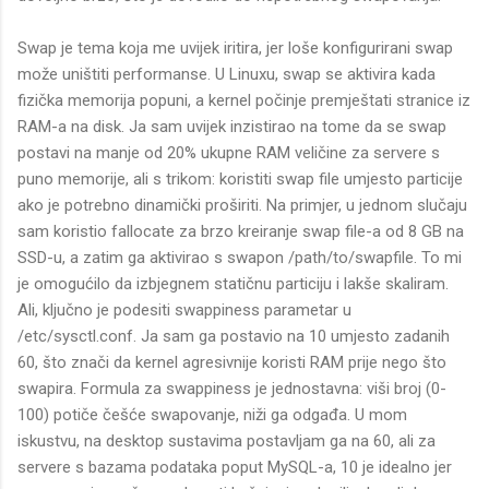
Swap je tema koja me uvijek iritira, jer loše konfigurirani swap
može uništiti performanse. U Linuxu, swap se aktivira kada
fizička memorija popuni, a kernel počinje premještati stranice iz
RAM-a na disk. Ja sam uvijek inzistirao na tome da se swap
postavi na manje od 20% ukupne RAM veličine za servere s
puno memorije, ali s trikom: koristiti swap file umjesto particije
ako je potrebno dinamički proširiti. Na primjer, u jednom slučaju
sam koristio fallocate za brzo kreiranje swap file-a od 8 GB na
SSD-u, a zatim ga aktivirao s swapon /path/to/swapfile. To mi
je omogućilo da izbjegnem statičnu particiju i lakše skaliram.
Ali, ključno je podesiti swappiness parametar u
/etc/sysctl.conf. Ja sam ga postavio na 10 umjesto zadanih
60, što znači da kernel agresivnije koristi RAM prije nego što
swapira. Formula za swappiness je jednostavna: viši broj (0-
100) potiče češće swapovanje, niži ga odgađa. U mom
iskustvu, na desktop sustavima postavljam ga na 60, ali za
servere s bazama podataka poput MySQL-a, 10 je idealno jer