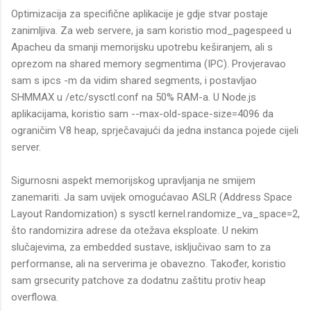
Optimizacija za specifične aplikacije je gdje stvar postaje
zanimljiva. Za web servere, ja sam koristio mod_pagespeed u
Apacheu da smanji memorijsku upotrebu keširanjem, ali s
oprezom na shared memory segmentima (IPC). Provjeravao
sam s ipcs -m da vidim shared segments, i postavljao
SHMMAX u /etc/sysctl.conf na 50% RAM-a. U Node.js
aplikacijama, koristio sam --max-old-space-size=4096 da
ograničim V8 heap, sprječavajući da jedna instanca pojede cijeli
server.
Sigurnosni aspekt memorijskog upravljanja ne smijem
zanemariti. Ja sam uvijek omogućavao ASLR (Address Space
Layout Randomization) s sysctl kernel.randomize_va_space=2,
što randomizira adrese da otežava eksploate. U nekim
slučajevima, za embedded sustave, isključivao sam to za
performanse, ali na serverima je obavezno. Također, koristio
sam grsecurity patchove za dodatnu zaštitu protiv heap
overflowa.