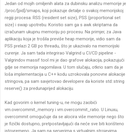
Jedan od mojih omiljenih alata za dubinsku analizu memorije je
/proc/[pid]/smaps, koji pokazuje detalje o svakoj memorijskoj
regiji procesa: RSS (resident set size), PSS (proportional set
size) i swap upotrebu. Koristio sam ga s awk skriptama da
izračunam ukupnu memoriju po procesu. Na primjer, za Java
aplikaciju koja je trošila previše heap memorije, vidio sam da
PSS prelazi 2 GB po threadu, što je ukazivalo na memorijski
curenje. Ja sam tada integrirao Valgrind u CI/CD pipeline -
Valgrindov massif tool mi je dao grafove alokacija, pokazujući
gdje se memorija nagomilava. U tom slučaju, otkrio sam da je
loša implementacija u C++ kodu uzrokovala ponovne alokacije
stringova, pa sam savjetovao developere da koriste std::string
reserve() za predunaprijed alokaciju.
Kad govorim o kernel tuning-u, ne mogu zaobići
vm.overcommit_memory i vm.overcommit_ratio. U Linuxu,
overcommit omogućuje da se alocira više memorije nego što
je fizički dostupno, pretpostavljajući da neće sve biti korišteno
istovremeno. Ja sam na serverima s virtualnim strojevima