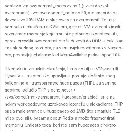
postavio vm.overcommit_memory na 1 (uvijek dozvoli
overcommit) i vm.overcommit_ratio na 80, što znači da se
dozvoljava 80% RAM-a plus swap za overcommit. To mi je
pomoglo u okruženju s KVM-om, gdje su VM-ovi često imali
rezervirane memorije koje nisu bile potpuno iskorištene. Ali,
oprez: preveliki overcommit može dovesti do OOM-a čak i kad
ima slobodnog prostora, pa sam uvijek monitorirao s Nagios-
om, postavljajući alarme kad MemAvailable padne ispod 10%.
U kontekstu virtualnih okruženja, Linux gostiju u VMwareu ili
Hyper-V-u, memorijsko upravljanje postaje složenije zbog
ballooning-a i transparentne huge pages (THP). Ja sam na
gostima isključio THP s echo never >
/sys/kernel/mm/transparent_hugepage/enabled, jer je na
nekim workloadovima uzrokovao latenciju u alokacijama. THP
spaja male stranice u huge pages od 2MB, što smanjuje TLB
miss-ove, ali u bazama poput Redis-a može fragmentirati
memoriju. Umjesto toga, koristio sam hugepages direktno: